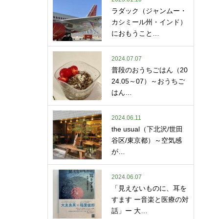
ラダック（ジャンムー・
カシミール州・インド）
におもうこと…
2024.07.07
普段のおうちごはん（20
24.05～07）～おうちご
はん…
2024.06.11
the usual（下北沢/世田
谷区/東京都）～空気感
が…
2024.06.07
「見えないものに、耳を
すます ー音楽と医療の対
話」ー 大…