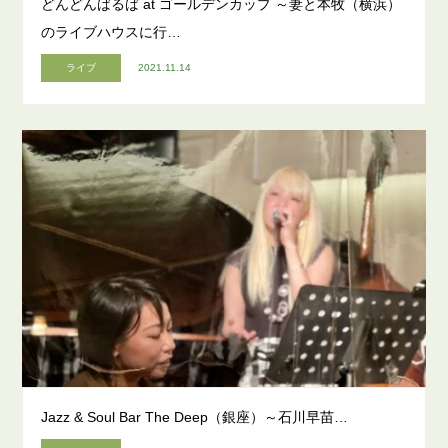
どんどんばるば at ゴールデンカップ ～妻と本牧（横浜）
のライブハウスに行…
ライブ
2021.11.14
Jazz & Soul Bar The Deep（銀座）～石川早苗…