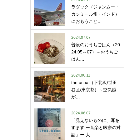
ラダック（ジャンムー・
カシミール州・インド）
におもうこと…
2024.07.07
普段のおうちごはん（20
24.05～07）～おうちご
はん…
2024.06.11
the usual（下北沢/世田
谷区/東京都）～空気感
が…
2024.06.07
「見えないものに、耳を
すます ー音楽と医療の対
話」ー 大…