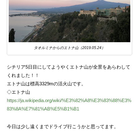
タオルミナからのエトナ山（2019.05.24）
シチリア5日目にしてようやくエトナ山が全景をあらわして
くれました！！
エトナ山は標高3329mの活火山です。
◇エトナ山
https://ja.wikipedia.org/wiki/%E3%82%A8%E3%83%88%E3%
83%8A%E7%81%AB%E5%B1%B1
今日は少し遠くまでドライブ行こうかと思ってます。