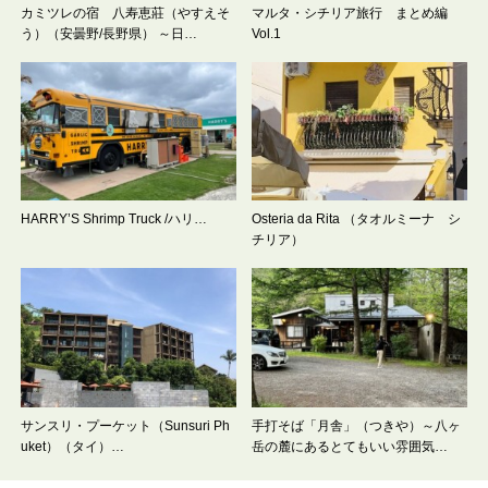
カミツレの宿 八寿恵莊（やすえそ
マルタ・シチリア旅行 まとめ編
う）（安曇野/長野県） ～日…
Vol.1
HARRY’S Shrimp Truck /ハリ…
Osteria da Rita （タオルミーナ シ
チリア）
サンスリ・プーケット（Sunsuri Ph
手打そば「月舎」（つきや）～八ヶ
uket）（タイ）…
岳の麓にあるとてもいい雰囲気…