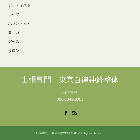
アーティスト
ライブ
ボランティア
ヨーガ
グッズ
サロン
出張専門 東京自律神経整体
出張専門
090-7348-0003
Facebook
RSS
©
出張専門 東京自律神経整体
. All Rights Reserved.