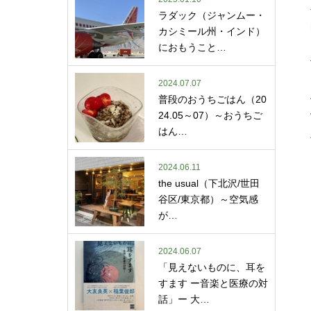
ラダック（ジャンムー・
カシミール州・インド）
におもうこと…
2024.07.07
普段のおうちごはん（20
24.05～07）～おうちご
はん…
2024.06.11
the usual（下北沢/世田
谷区/東京都）～空気感
が…
2024.06.07
「見えないものに、耳を
すます ー音楽と医療の対
話」ー 大…