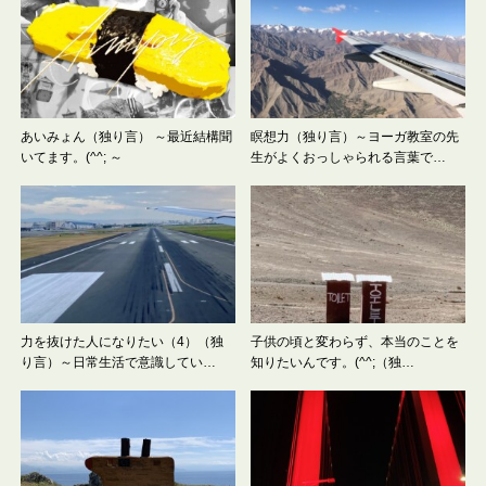
あいみょん（独り言） ～最近結構聞
瞑想力（独り言）～ヨーガ教室の先
いてます。(^^; ～
生がよくおっしゃられる言葉で…
力を抜けた人になりたい（4）（独
子供の頃と変わらず、本当のことを
り言）～日常生活で意識してい…
知りたいんです。(^^;（独…