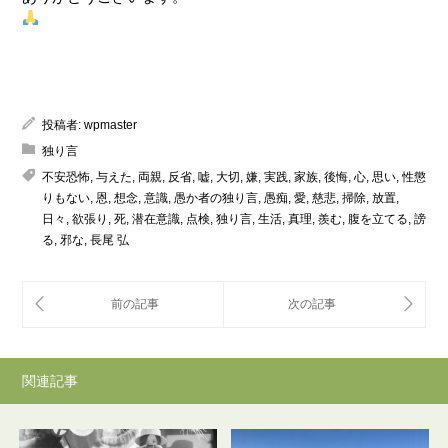
投稿者:
wpmaster
独り言
不安恐怖
,
与えた
,
両親
,
反省
,
嘘
,
大切
,
嫌
,
実践
,
家族
,
後悔
,
心
,
思い
,
性懲
りもない
,
恩
,
想念
,
意識
,
愚か者の独り言
,
愚痴
,
愛
,
慈悲
,
掃除
,
放置
,
日々
,
欲張り
,
死
,
潜在意識
,
点検
,
独り言
,
生活
,
真理
,
羨む
,
腹を立てる
,
謗
る
,
邪な
,
長尾 弘
関連記事