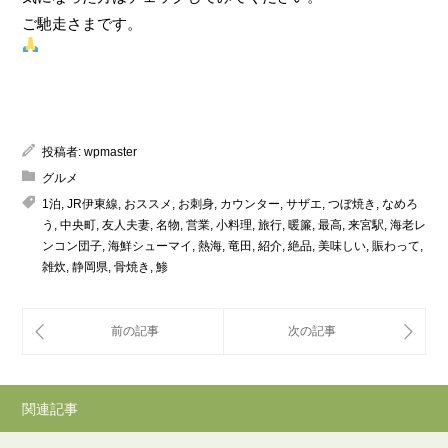
ご馳走さまです。
投稿者:
wpmaster
グルメ
1泊
,
JR伊東線
,
おススメ
,
お刺身
,
カウンター
,
サザエ
,
つぼ焼き
,
なめろ
う
,
中央町
,
友人夫妻
,
名物
,
営業
,
小料理
,
旅行
,
暖簾
,
最高
,
来宮駅
,
海老レ
ンコン団子
,
海鮮シューマイ
,
熱海
,
竜田
,
紹介
,
絶品
,
美味しい
,
賑わって
,
雑炊
,
静岡県
,
骨焼き
,
鯵
関連記事