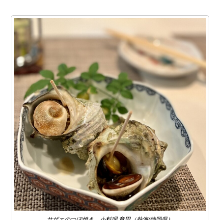
サザエのつぼ焼き 小料理 竜田（熱海/静岡県）