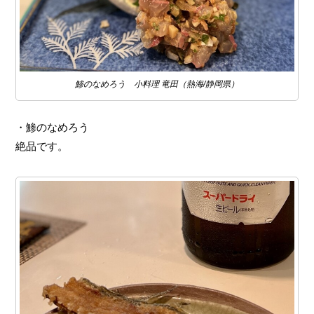
鯵のなめろう 小料理 竜田（熱海/静岡県）
・鯵のなめろう
絶品です。