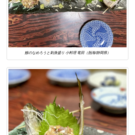
鯵のなめろうと刺身盛り 小料理 竜田（熱海/静岡県）