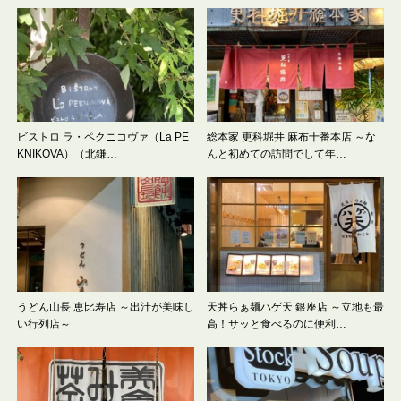
ビストロ ラ・ペクニコヴァ（La PE
総本家 更科堀井 麻布十番本店 ～な
KNIKOVA）（北鎌…
んと初めての訪問でして年…
うどん山長 恵比寿店 ～出汁が美味し
天丼らぁ麺ハゲ天 銀座店 ～立地も最
い行列店～
高！サッと食べるのに便利…