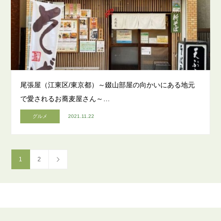
尾張屋（江東区/東京都）～錣山部屋の向かいにある地元
で愛されるお蕎麦屋さん～…
グルメ
2021.11.22
1
2