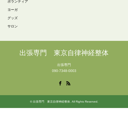
ボランティア
ヨーガ
グッズ
サロン
出張専門 東京自律神経整体
出張専門
090-7348-0003
Facebook
RSS
©
出張専門 東京自律神経整体
. All Rights Reserved.