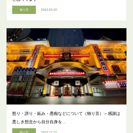
独り言
2023.02.02
怒り・謗り・妬み・愚痴などについて（独り言）～感謝は
悪しき想念から自分自身を…
独り言
2022.12.27