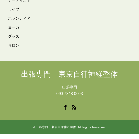
アーティスト
ライブ
ボランティア
ヨーガ
グッズ
サロン
出張専門 東京自律神経整体
出張専門
090-7348-0003
Facebook
RSS
©
出張専門 東京自律神経整体
. All Rights Reserved.