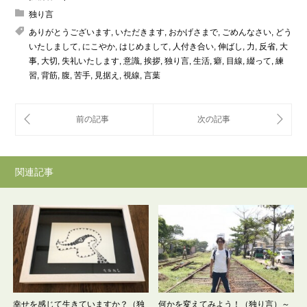
独り言
ありがとうございます
,
いただきます
,
おかげさまで
,
ごめんなさい
,
どう
いたしまして
,
にこやか
,
はじめまして
,
人付き合い
,
伸ばし
,
力
,
反省
,
大
事
,
大切
,
失礼いたします
,
意識
,
挨拶
,
独り言
,
生活
,
癖
,
目線
,
綴って
,
練
習
,
背筋
,
腹
,
苦手
,
見据え
,
視線
,
言葉
関連記事
幸せを感じて生きていますか？（独
何かを変えてみよう！（独り言）～