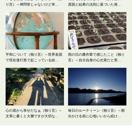
り言）～禅問答じゃないけど幸…
原因と結果の法則に基づいた発…
平和について（独り言）～世界各国
雨の日の農作業で感じたこと（独り
で現在進行形で起こっている紛…
言）～自分自身の心次第だと実…
心の底から幸せだなぁ（独り言）～
毎日のルーティーン（独り言）～朝
文章に書くと大層ですが大切な…
出かける前に心地いいから続け…