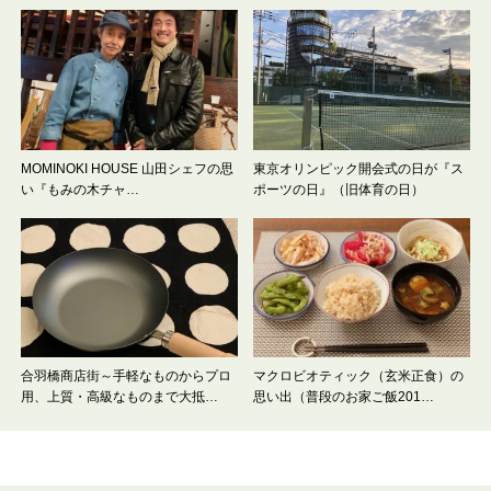
MOMINOKI HOUSE 山田シェフの思
東京オリンピック開会式の日が『ス
い『もみの木チャ…
ポーツの日』（旧体育の日）
合羽橋商店街～手軽なものからプロ
マクロビオティック（玄米正食）の
用、上質・高級なものまで大抵…
思い出（普段のお家ご飯201…