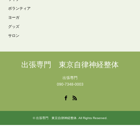
ボランティア
ヨーガ
グッズ
サロン
出張専門 東京自律神経整体
出張専門
090-7348-0003
Facebook
RSS
©
出張専門 東京自律神経整体
. All Rights Reserved.