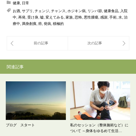
健康
,
日常
お酒
,
サプリ
,
チェンジ
,
チャンス
,
ホジキン病
,
リンパ節
,
健康食品
,
入院
中
,
再発
,
受け身
,
嘘
,
変えてみる
,
家族
,
恐怖
,
悪性腫瘍
,
感謝
,
手術
,
水
,
治
療中
,
満身創痍
,
癌
,
発病
,
積極的
関連記事
ブログ スタート
私のセッション（整体施術など）に
ついて ～身体をゆるめて生活…