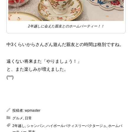
2年越しに会えた親友とのホームパーティー！！
中3くらいからさんざん遊んだ親友との時間は格別ですね。
遠くない将来また「やりましょう！」
と、また楽しみが増えました。
(^^)
投稿者:
wpmaster
グルメ
,
日常
2年越し
,
シャンパン
,
ハイボールパティスリーパクタージュ
,
ホームパ
ーティー
,
親友