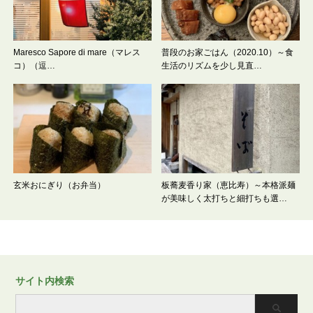
Maresco Sapore di mare（マレス
普段のお家ごはん（2020.10）～食
コ）（逗…
生活のリズムを少し見直…
玄米おにぎり（お弁当）
板蕎麦香り家（恵比寿）～本格派麺
が美味しく太打ちと細打ちも選…
サイト内検索