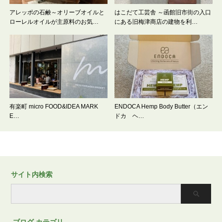
アレッポの石鹸～オリーブオイルと
はこだて工芸舎 ～函館旧市街の入口
ローレルオイルが主原料のお気…
にある旧梅津商店の建物を利…
有楽町 micro FOOD&IDEA MARK
ENDOCA Hemp Body Butter（エン
E…
ドカ ヘ…
サイト内検索
ブログ カテゴリ