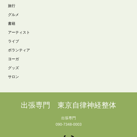
旅行
グルメ
書籍
アーティスト
ライブ
ボランティア
ヨーガ
グッズ
サロン
出張専門 東京自律神経整体
出張専門
090-7348-0003
Facebook
RSS