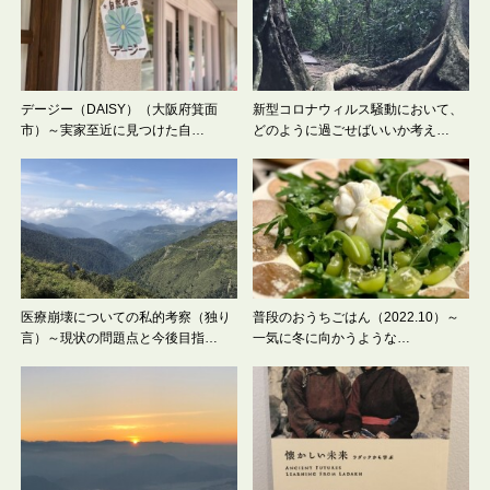
デージー（DAISY）（大阪府箕面
新型コロナウィルス騒動において、
市）～実家至近に見つけた自…
どのように過ごせばいいか考え…
医療崩壊についての私的考察（独り
普段のおうちごはん（2022.10）～
言）～現状の問題点と今後目指…
一気に冬に向かうような…