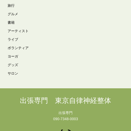
旅行
グルメ
書籍
アーティスト
ライブ
ボランティア
ヨーガ
グッズ
サロン
出張専門 東京自律神経整体
出張専門
090-7348-0003
Facebook
RSS