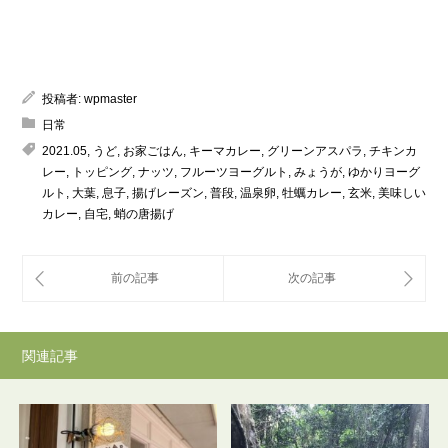
投稿者:
wpmaster
日常
2021.05
,
うど
,
お家ごはん
,
キーマカレー
,
グリーンアスパラ
,
チキンカ
レー
,
トッピング
,
ナッツ
,
フルーツヨーグルト
,
みょうが
,
ゆかりヨーグ
ルト
,
大葉
,
息子
,
揚げレーズン
,
普段
,
温泉卵
,
牡蠣カレー
,
玄米
,
美味しい
カレー
,
自宅
,
蛸の唐揚げ
関連記事