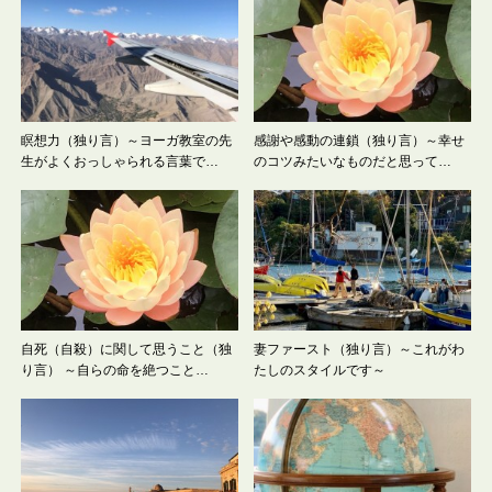
瞑想力（独り言）～ヨーガ教室の先
感謝や感動の連鎖（独り言）～幸せ
生がよくおっしゃられる言葉で…
のコツみたいなものだと思って…
自死（自殺）に関して思うこと（独
妻ファースト（独り言）～これがわ
り言） ～自らの命を絶つこと…
たしのスタイルです～