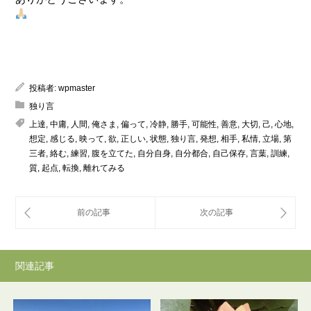
投稿者:
wpmaster
独り言
上達
,
中庸
,
人間
,
俺さま
,
偏って
,
冷静
,
勝手
,
可能性
,
善意
,
大切
,
己
,
心地
,
想定
,
感じる
,
映って
,
欲
,
正しい
,
状態
,
独り言
,
発想
,
相手
,
私情
,
立場
,
第
三者
,
絡む
,
練習
,
腹を立てた
,
自分自身
,
自分都合
,
自己保存
,
言葉
,
訓練
,
質
,
起点
,
転換
,
離れてみる
関連記事