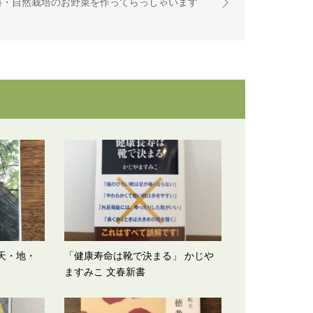
料・自然栽培のお野菜を作ってらっしゃいます
～
<天・地・
「健康寿命は靴で決まる」 かじや
ますみこ 文春新書