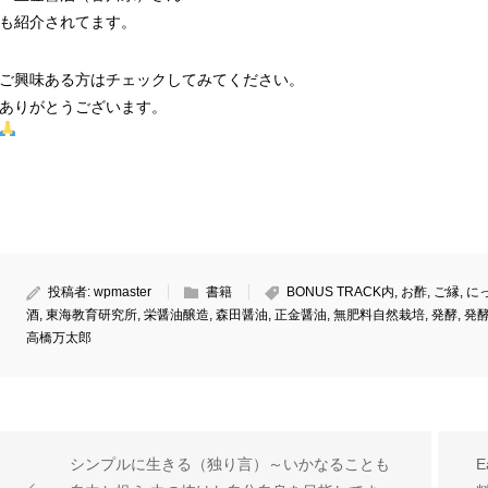
も紹介されてます。
ご興味ある方はチェックしてみてください。
ありがとうございます。
投稿者:
wpmaster
書籍
BONUS TRACK内
,
お酢
,
ご縁
,
に
酒
,
東海教育研究所
,
栄醤油醸造
,
森田醤油
,
正金醤油
,
無肥料自然栽培
,
発酵
,
発
高橋万太郎
シンプルに生きる（独り言）～いかなることも
E