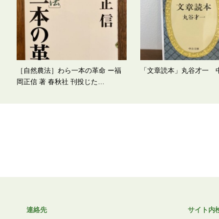
［自然農法］わら一本の革命 ー福
「文章読本」丸谷才一 
岡正信 著 春秋社 刊投じた…
連絡先
サイト内