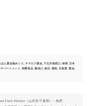
っぽん醤油蔵めぐり
,
ヤマロク醤油
,
下北沢南西口
,
味噌
,
日本
酵デパートメント
,
発酵食品
,
糠漬け
,
納豆
,
腐敗
,
豆板醤
,
醤油
,
ast Farm Kitchen（山武市/千葉県）～無肥