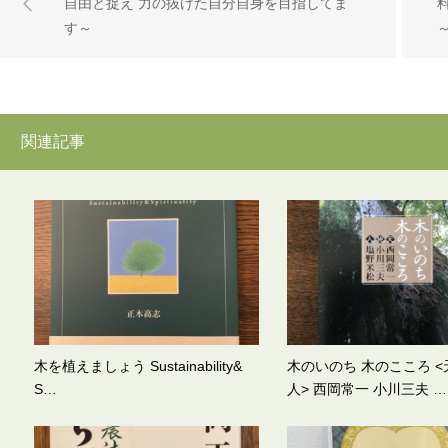
自由と捉え 力の抜けた自分自身を目指してま
す～
関連記事
木を植えましょう Sustainability&
木のいのち 木のこころ 
S…
人> 西岡常一 小川三夫 …