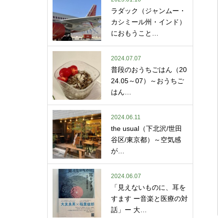
ラダック（ジャンムー・
カシミール州・インド）
におもうこと…
2024.07.07
普段のおうちごはん（20
24.05～07）～おうちご
はん…
2024.06.11
the usual（下北沢/世田
谷区/東京都）～空気感
が…
2024.06.07
「見えないものに、耳を
すます ー音楽と医療の対
話」ー 大…