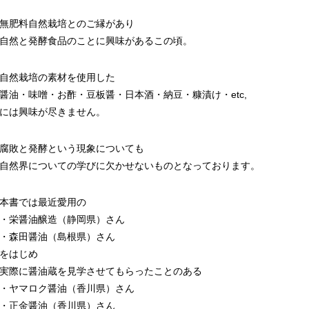
無肥料自然栽培とのご縁があり
自然と発酵食品のことに興味があるこの頃。
自然栽培の素材を使用した
醤油・味噌・お酢・豆板醤・日本酒・納豆・糠漬け・etc,
には興味が尽きません。
腐敗と発酵という現象についても
自然界についての学びに欠かせないものとなっております。
本書では最近愛用の
・栄醤油醸造（静岡県）さん
・森田醤油（島根県）さん
をはじめ
実際に醤油蔵を見学させてもらったことのある
・ヤマロク醤油（香川県）さん
・正金醤油（香川県）さん