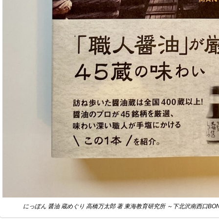
にっぽん 醤油 蔵めぐり 高橋万太郎 著 東海教育研究所 ～下北沢南西口BO