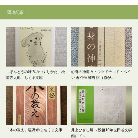
関連記事
「ほんとうの味方のつくりかた」松
心身の神癒 M・マクドナルド・ベイ
浦弥太郎 ちくま文庫
ン 著 仲里誠吉 訳（霞が…
「木の教え」塩野米松 ちくま文庫
井上ひさし展 ～没後10年世田谷文学
館にて～