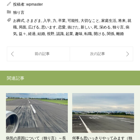
投稿者:
wpmaster
独り言
お葬式
,
さまざま
,
入学
,
力
,
卒業
,
可能性
,
大切なこと
,
家庭生活
,
将来
,
就
職
,
局面
,
広げる
,
思います
,
恋愛
,
抜けた
,
新しい
,
死
,
深める
,
独り言
,
病
気
,
益々
,
経過
,
結婚
,
視野
,
認識
,
起業
,
趣味
,
転職
,
開ける
,
関係
,
離婚
関連記事
病気の原因について（独り言）～長
何事も思いっきりやってみます（独