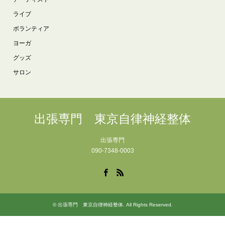
ライブ
ボランティア
ヨーガ
グッズ
サロン
出張専門 東京自律神経整体
出張専門
090-7348-0003
Facebook
RSS
©
出張専門 東京自律神経整体
. All Rights Reserved.