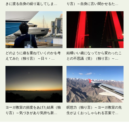
きに渡る自身の繰り返してしま…
り言）～自身に言い聞かせるた…
どのように歳を重ねていくのかを考
結構いい歳になってから変わったこ
えてみた（独り言） ～日々・…
との不思議（笑）（独り言）～…
ヨーガ教室の頻度をあげた結果（独
瞑想力（独り言）～ヨーガ教室の先
り言）～気づきがあり気持ち新…
生がよくおっしゃられる言葉で…