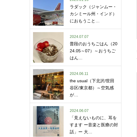
ラダック（ジャンムー・
カシミール州・インド）
におもうこと…
2024.07.07
普段のおうちごはん（20
24.05～07）～おうちご
はん…
2024.06.11
the usual（下北沢/世田
谷区/東京都）～空気感
が…
2024.06.07
「見えないものに、耳を
すます ー音楽と医療の対
話」ー 大…