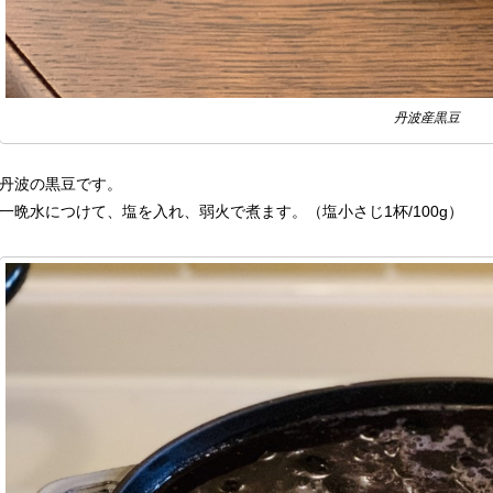
丹波産黒豆
丹波の黒豆です。
一晩水につけて、塩を入れ、弱火で煮ます。（塩小さじ1杯/100g）