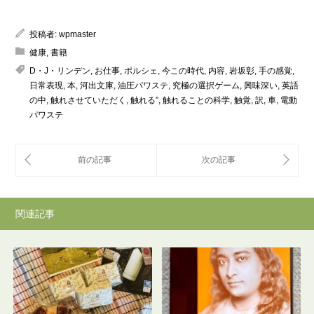
投稿者:
wpmaster
健康
,
書籍
D・J・リンデン
,
お仕事
,
ポルシェ
,
今この時代
,
内容
,
岩坂彰
,
手の感覚
,
日常表現
,
本
,
河出文庫
,
油圧パワステ
,
究極の選択ゲーム
,
興味深い
,
英語
の中
,
触れさせていただく
,
触れる”
,
触れることの科学
,
触覚
,
訳
,
車
,
電動
パワステ
関連記事