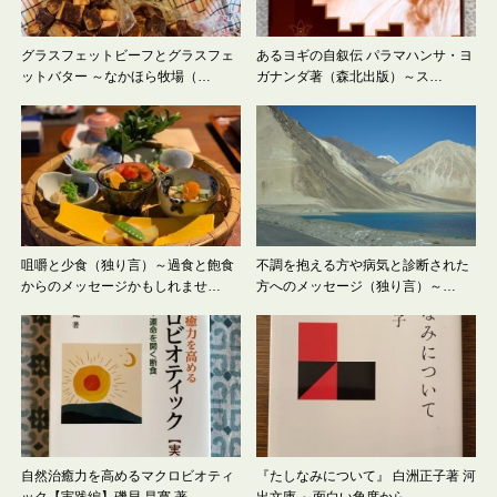
グラスフェットビーフとグラスフェ
あるヨギの自叙伝 パラマハンサ・ヨ
ットバター ～なかほら牧場（…
ガナンダ著（森北出版）～ス…
咀嚼と少食（独り言）～過食と飽食
不調を抱える方や病気と診断された
からのメッセージかもしれませ…
方へのメッセージ（独り言）～…
自然治癒力を高めるマクロビオティ
『たしなみについて』 白洲正子著 河
ック【実践編】磯貝 昌寛 著…
出文庫 ～面白い角度から…