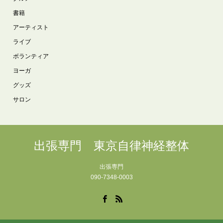
書籍
アーティスト
ライブ
ボランティア
ヨーガ
グッズ
サロン
出張専門 東京自律神経整体
出張専門
090-7348-0003
Facebook
RSS