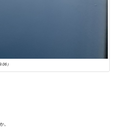
.06）
か。