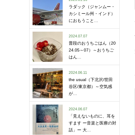
ラダック（ジャンムー・
カシミール州・インド）
におもうこと…
2024.07.07
普段のおうちごはん（20
24.05～07）～おうちご
はん…
2024.06.11
the usual（下北沢/世田
谷区/東京都）～空気感
が…
2024.06.07
「見えないものに、耳を
すます ー音楽と医療の対
話」ー 大…