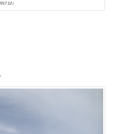
17.12）
。