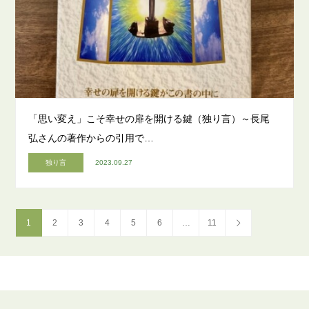
「思い変え」こそ幸せの扉を開ける鍵（独り言）～長尾
弘さんの著作からの引用で…
独り言
2023.09.27
1
2
3
4
5
6
…
11