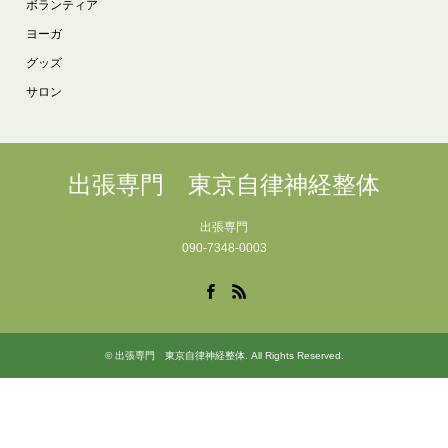
ボランティア
ヨーガ
グッズ
サロン
出張専門 東京自律神経整体
出張専門
090-7348-0003
Facebook
RSS
©
出張専門 東京自律神経整体
. All Rights Reserved.