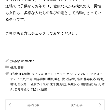
道場では子供からお年寄り、健康な人から病気の人、男性
も女性も、多様な人たちの学びの場として活動なさってい
るそうです。
ご興味ある方はチェックしてみてください。
投稿者:
wpmaster
健康
,
書籍
4号食
,
iPS細胞
,
ウィルス
,
オートファジー
,
ガン
,
ノンクレド
,
マクロビ
オティック
,
中庸
,
共存調和
,
唾液
,
噛む
,
愛
,
感染症
,
感謝
,
排毒反応
,
断食
,
書籍
,
桜沢如一
,
正食の十段階
,
玄米粥
,
瞑想
,
瞑眩反応
,
磯貝昌寛
,
祈り
,
紹
介
,
自然治癒力
,
間合い
,
陰陽