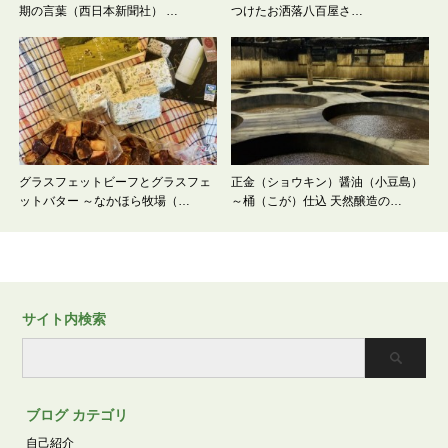
期の言葉（西日本新聞社） …
つけたお洒落八百屋さ…
グラスフェットビーフとグラスフェ
正金（ショウキン）醤油（小豆島）
ットバター ～なかほら牧場（…
～桶（こが）仕込 天然醸造の…
サイト内検索
ブログ カテゴリ
自己紹介