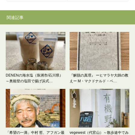
関連記事
DENENの海水塩（珠洲市/石川県）
『解脱の真理』 ーヒマラヤ大師の教
～奥能登の塩田で揚げ浜式…
えー M・マクドナルド・ベ…
「希望の一滴」中村 哲、アフガン最
vegewest（代官山）～散歩途中でみ