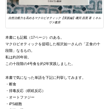
自然治癒力を高めるマクロビオティック【実践編】磯貝 昌寛 著 ミネル
ヴァ書房
本書にも記載（17ページ）のある。
マクロビオティックを提唱した桜沢如一さんの「正食の十
段階」なるもの。
私は約20年前。
この十段階の4号食を約2年実践しました。
本書で気になった単語を下記に列挙してみます。
・断食
・排毒反応（瞑眩反応）
・オートファジー
・iPS細胞