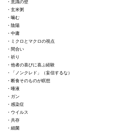
・意識の壁
・玄米粥
・噛む
・陰陽
・中庸
・ミクロとマクロの視点
・間合い
・祈り
・他者の喜びに喜ぶ経験
・「ノンクレド」（妄信するな）
・断食そのものが瞑想
・唾液
・ガン
・感染症
・ウイルス
・共存
・細菌