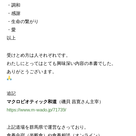
・調和
・感謝
・生命の繋がり
・愛
以上
受けとめ方は人それぞれです。
わたしにとってはとても興味深い内容の本書でした。
ありがとうございます。
追記
マクロビオティック和道
（磯貝 昌寛さん主宰）
https://www.m-wado.jp/71739/
上記道場を群馬県で運営なさっており。
食養合宿（半断食）や食養相談（オンライン）。