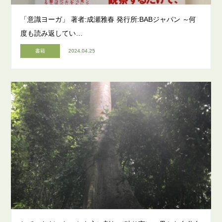
「意識ヨーガ」 著者:成瀬雅春 発行所:BABジャパン ～何
度も読み返してい…
書籍
2024.04.25