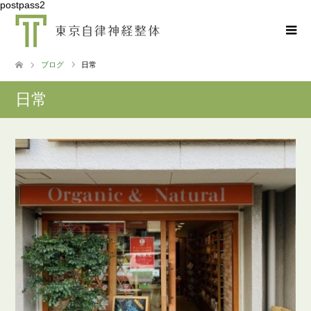
postpass2
ブログ
日常
日常