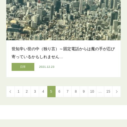
世知辛い世の中（独り言）～固定電話からは魔の手が忍び
寄っているかもしれません…
日常
2021.12.23
1
2
3
4
5
6
7
8
9
10
…
15