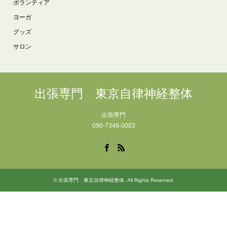
ボランティア
ヨーガ
グッズ
サロン
出張専門 東京自律神経整体
出張専門
090-7348-0003
Facebook
RSS
©
出張専門 東京自律神経整体
. All Rights Reserved.