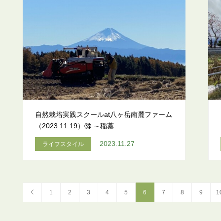
自然栽培実践スクールat八ヶ岳南麓ファーム
（2023.11.19）㉝ ～稲藁…
2023.11.27
ライフスタイル
1
2
3
4
5
6
7
8
9
1