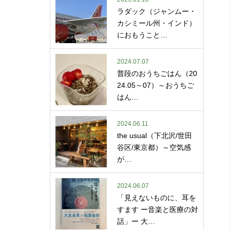
ラダック（ジャンムー・
カシミール州・インド）
におもうこと…
2024.07.07
普段のおうちごはん（20
24.05～07）～おうちご
はん…
2024.06.11
the usual（下北沢/世田
谷区/東京都）～空気感
が…
2024.06.07
「見えないものに、耳を
すます ー音楽と医療の対
話」ー 大…