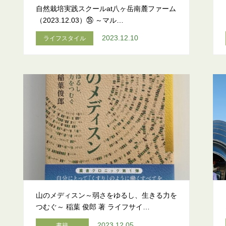
自然栽培実践スクールat八ヶ岳南麓ファーム
（2023.12.03）㉟ ～マル…
2023.12.10
ライフスタイル
山のメディスン～弱さをゆるし、生きる力を
つむぐ～ 稲葉 俊郎 著 ライフサイ…
2023.12.05
書籍