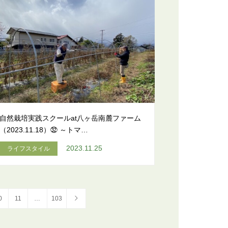
自然栽培実践スクールat八ヶ岳南麓ファーム
（2023.11.18）㉜ ～トマ…
2023.11.25
ライフスタイル
0
11
…
103